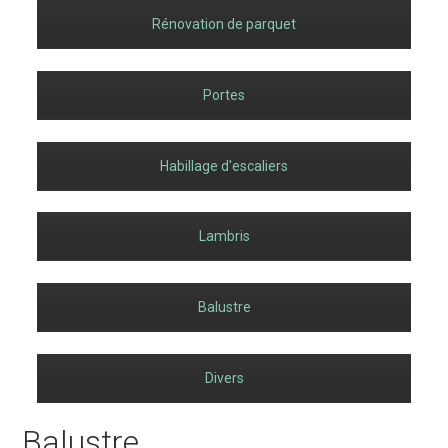
Rénovation de parquet
Portes
Habillage d'escaliers
Lambris
Balustre
Divers
Balustre