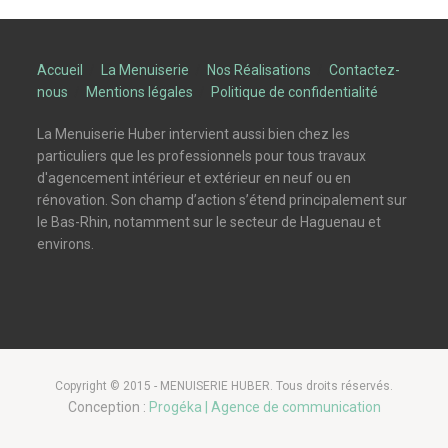
Accueil
/
La Menuiserie
/
Nos Réalisations
/
Contactez-
nous
/
Mentions légales
/
Politique de confidentialité
La Menuiserie Huber intervient aussi bien chez les
particuliers que les professionnels pour tous travaux
d'agencement intérieur et extérieur en neuf ou en
rénovation. Son champ d’action s’étend principalement sur
le Bas-Rhin, notamment sur le secteur de Haguenau et
environs.
Copyright © 2015 - MENUISERIE HUBER. Tous droits réservés.
Conception :
Progéka | Agence de communication